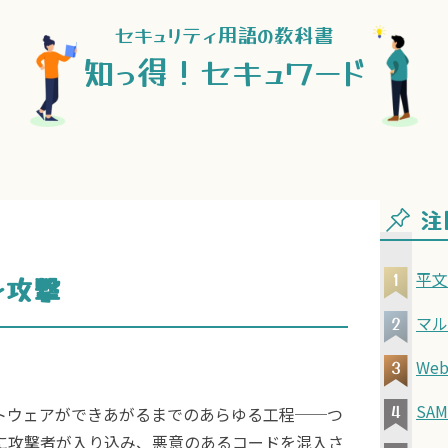
セキュリティ用語の教科書
知っ得！セキュワード
注
平文（
ン攻撃
マル
We
SAM
トウェアができあがるまでのあらゆる工程──つ
に攻撃者が入り込み、悪意のあるコードを混入さ