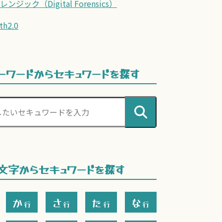
ンジック（Digital Forensics）
th2.0
ーワードから
セキュワードを探す
文字からセキュワードを探す
か
さ
た
な
行
行
行
行