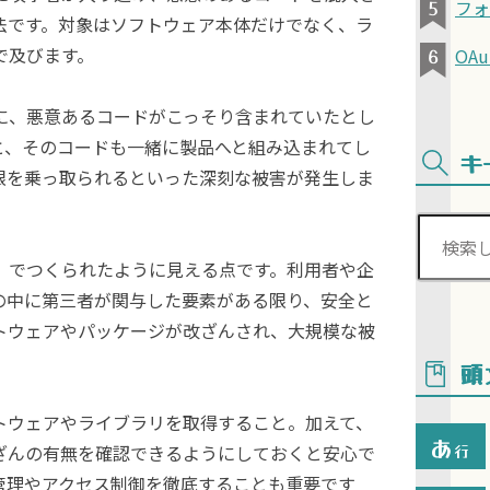
フォレ
法です。対象はソフトウェア本体だけでなく、ラ
で及びます。
OAu
に、悪意あるコードがこっそり含まれていたとし
と、そのコードも一緒に製品へと組み込まれてし
キ
限を乗っ取られるといった深刻な被害が発生しま
」でつくられたように見える点です。利用者や企
の中に第三者が関与した要素がある限り、安全と
トウェアやパッケージが改ざんされ、大規模な被
頭
トウェアやライブラリを取得すること。加えて、
あ
行
ざんの有無を確認できるようにしておくと安心で
管理やアクセス制御を徹底することも重要です