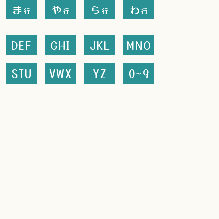
ま
や
ら
わ
行
行
行
行
DEF
GHI
JKL
MNO
STU
VWX
YZ
0~9